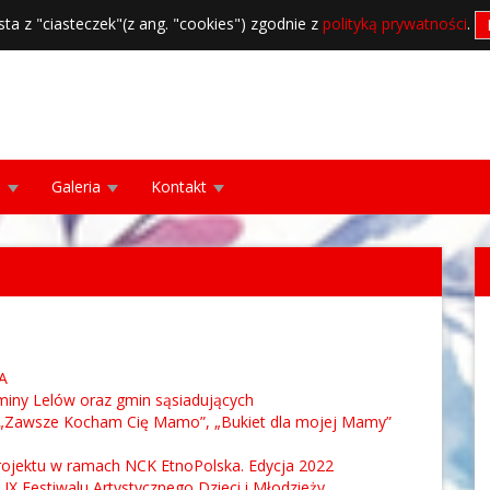
sta z "ciasteczek"(z ang. "cookies") zgodnie z
polityką prywatności
.
a
Galeria
Kontakt
A
Gminy Lelów oraz gmin sąsiadujących
o „Zawsze Kocham Cię Mamo”, „Bukiet dla mojej Mamy”
 projektu w ramach NCK EtnoPolska. Edycja 2022
 IX Festiwalu Artystycznego Dzieci i Młodzieży