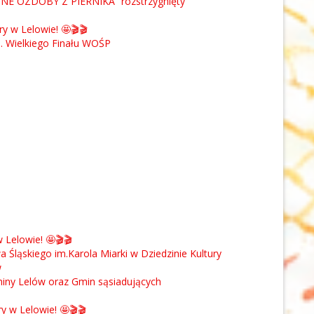
NE OZDOBY Z PIERNIKA” rozstrzygnięty
 w Lelowie! 🤩🎬🎬
. Wielkiego Finału WOŚP
Lelowie! 🤩🎬🎬
ląskiego im.Karola Miarki w Dziedzinie Kultury
w
Gminy Lelów oraz Gmin sąsiadujących
 w Lelowie! 🤩🎬🎬