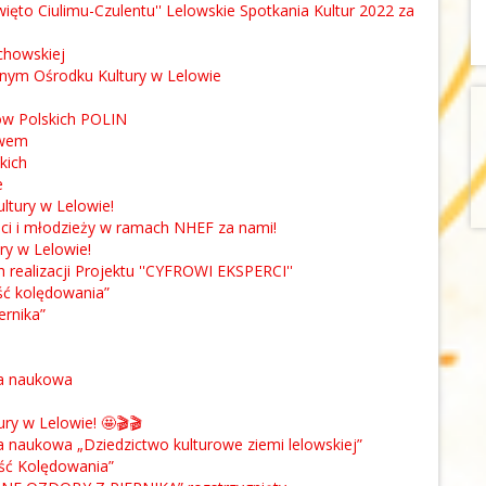
'Święto Ciulimu-Czulentu'' Lelowskie Spotkania Kultur 2022 za
chowskiej
nnym Ośrodku Kultury w Lelowie
ów Polskich POLIN
owem
kich
e
ltury w Lelowie!
eci i młodzieży w ramach NHEF za nami!
ry w Lelowie!
realizacji Projektu ''CYFROWI EKSPERCI''
ść kolędowania”
ernika”
ja naukowa
y w Lelowie! 🤩🎬🎬
a naukowa „Dziedzictwo kulturowe ziemi lelowskiej”
ość Kolędowania”