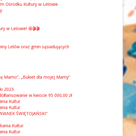
ym Ośrodku Kultury w Lelowie
y
y w Lelowie! 🤩🎬🎬
Gminy Lelów oraz gmin sąsiadujących
ię Mamo”, „Bukiet dla mojej Mamy”
ki 2023
ofinansowanie w kwocie 95 000,00 zł
ania Kultur
ania Kultur
''WIANEK ŚWIĘTOJAŃSKI''
kania Kultur
ania Kultur