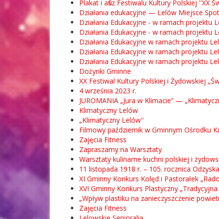
Plakat i afisz Festiwalu Kultury Polskiej ''XX
Działania edukacyjne — Lelów Miejsce Spot
Działania Edukacyjne - w ramach projektu L
Działania Edukacyjne - w ramach projektu L
Działania Edukacyjne w ramach projektu Le
Działania Edukacyjne w ramach projektu Le
Działania Edukacyjne w ramach projektu Le
Dożynki Gminne
XX Festiwal Kultury Polskiej i Żydowskiej „Ś
4 września 2023 r.
JUROMANIA „Jura w Klimacie” — „Klimatycz
Klimatyczny Lelów
„Klimatyczny Lelów''
Filmowy październik w Gminnym Ośrodku Kul
Zajęcia Fitness
Zapraszamy na Warsztaty
Warsztaty kulinarne kuchni polskiej i żydows
11 listopada 1918 r. – 105. rocznica Odzysk
XI Gminny Konkurs Kolęd i Pastorałek „Rad
XVI Gminny Konkurs Plastyczny „Tradycyjna 
„Wpływ plastiku na zanieczyszczenie powietr
Zajęcia Fitness
Lelowskie Senioralia