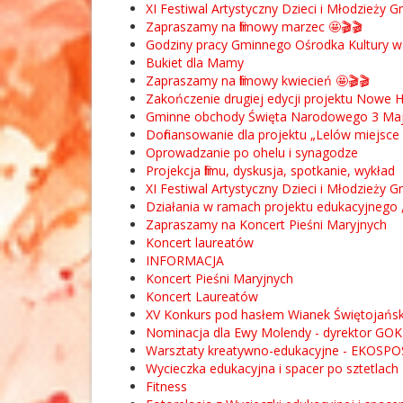
XI Festiwal Artystyczny Dzieci i Młodzieży 
Zapraszamy na filmowy marzec 🤩🎬🎬
Godziny pracy Gminnego Ośrodka Kultury w
Bukiet dla Mamy
Zapraszamy na filmowy kwiecień 🤩🎬🎬
Zakończenie drugiej edycji projektu Nowe 
Gminne obchody Święta Narodowego 3 Ma
Dofinansowanie dla projektu „Lelów miejsce 
Oprowadzanie po ohelu i synagodze
Projekcja filmu, dyskusja, spotkanie, wykład
XI Festiwal Artystyczny Dzieci i Młodzieży
Działania w ramach projektu edukacyjnego „
Zapraszamy na Koncert Pieśni Maryjnych
Koncert laureatów
INFORMACJA
Koncert Pieśni Maryjnych
Koncert Laureatów
XV Konkurs pod hasłem Wianek Świętojańsk
Nominacja dla Ewy Molendy - dyrektor GOK
Warsztaty kreatywno-edukacyjne - EKO
Wycieczka edukacyjna i spacer po sztetlach
Fitness