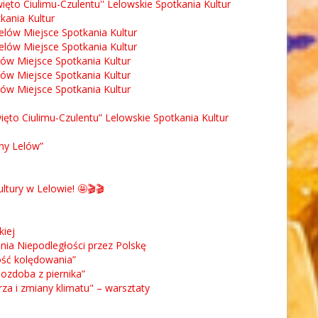
 Święto Ciulimu-Czulentu'' Lelowskie Spotkania Kultur
kania Kultur
elów Miejsce Spotkania Kultur
elów Miejsce Spotkania Kultur
lów Miejsce Spotkania Kultur
lów Miejsce Spotkania Kultur
lów Miejsce Spotkania Kultur
więto Ciulimu-Czulentu” Lelowskie Spotkania Kultur
ny Lelów”
tury w Lelowie! 🤩🎬🎬
kiej
ania Niepodległości przez Polskę
ość kolędowania”
ozdoba z piernika”
za i zmiany klimatu" – warsztaty