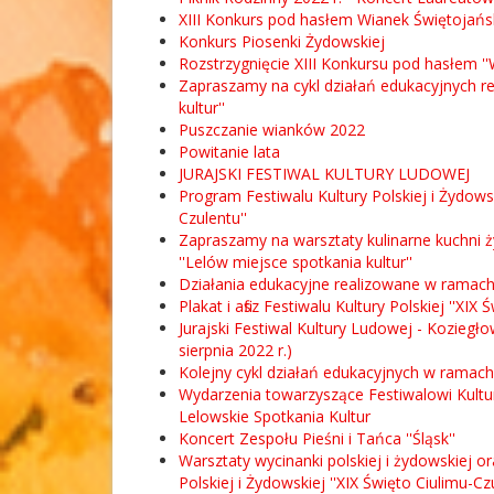
XIII Konkurs pod hasłem Wianek Świętojańs
Konkurs Piosenki Żydowskiej
Rozstrzygnięcie XIII Konkursu pod hasłem 
Zapraszamy na cykl działań edukacyjnych r
kultur''
Puszczanie wianków 2022
Powitanie lata
JURAJSKI FESTIWAL KULTURY LUDOWEJ
Program Festiwalu Kultury Polskiej i Żydowsk
Czulentu''
Zapraszamy na warsztaty kulinarne kuchni ż
''Lelów miejsce spotkania kultur''
Działania edukacyjne realizowane w ramach p
Plakat i afisz Festiwalu Kultury Polskiej ''XI
Jurajski Festiwal Kultury Ludowej - Kozieg
sierpnia 2022 r.)
Kolejny cykl działań edukacyjnych w ramach 
Wydarzenia towarzyszące Festiwalowi Kultury 
Lelowskie Spotkania Kultur
Koncert Zespołu Pieśni i Tańca ''Śląsk''
Warsztaty wycinanki polskiej i żydowskiej 
Polskiej i Żydowskiej ''XIX Święto Ciulimu-Cz