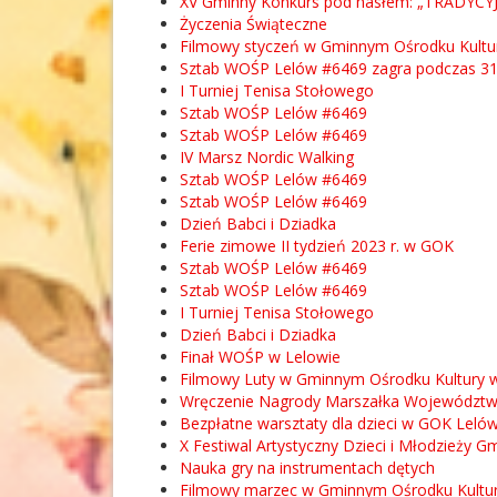
XV Gminny Konkurs pod hasłem: „TRADYCYJ
Życzenia Świąteczne
Filmowy styczeń w Gminnym Ośrodku Kultury
Sztab WOŚP Lelów #6469 zagra podczas 31
I Turniej Tenisa Stołowego
Sztab WOŚP Lelów #6469
Sztab WOŚP Lelów #6469
IV Marsz Nordic Walking
Sztab WOŚP Lelów #6469
Sztab WOŚP Lelów #6469
Dzień Babci i Dziadka
Ferie zimowe II tydzień 2023 r. w GOK
Sztab WOŚP Lelów #6469
Sztab WOŚP Lelów #6469
I Turniej Tenisa Stołowego
Dzień Babci i Dziadka
Finał WOŚP w Lelowie
Filmowy Luty w Gminnym Ośrodku Kultury w 
Wręczenie Nagrody Marszałka Województwa Ś
Bezpłatne warsztaty dla dzieci w GOK Leló
X Festiwal Artystyczny Dzieci i Młodzieży 
Nauka gry na instrumentach dętych
Filmowy marzec w Gminnym Ośrodku Kultury