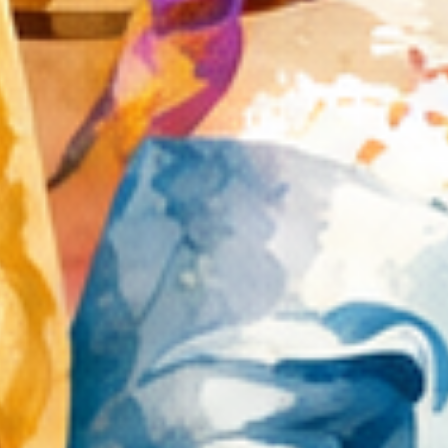
niesamowitym zainteresowaniem
ze strony naszych wspaniałych
gości. Ciekawą propozycją była
także możliwość zwiedzania
synagogi i ohelu, po których
oprowadzała Karolina
Koprowska, asystentka w
Instytucie Judaistyki Uniwersytetu
Jagiellońskiego.
W czasie trwania imprezy
Pani Ewa Molenda skierowała
serdeczne podziękowania do
partnerów oraz patronów
honorowych festiwalu. Wyrazy
podziękowań skierowane zostały
także do wszystkich darczyńców
oraz sponsorów tegorocznej
edycji Festiwalu.
Gminny Ośrodek Kultury
w Lelowie otrzymał
dofinansowanie ze środków
Ministra Kultury i Dziedzictwa
Narodowego w ramach programu
Narodowego Centrum Kultury:
EtnoPolska. Edycja 2022 na