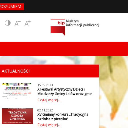
ROZUMIEM
AKTUALNOŚCI
15.05.2023
X Festiwal Artystyczny Dzieci i
Młodzieży Gminy Lelów oraz gmin
sąsiadujących
Czytaj więcej...
W czwartek 11 maja 2023 r. w
Gminnym Ośrodku Kultury w
02.11.2022
Lelowie odbył się X Festiwal
XV Gminny konkurs „Tradycyjna
Artystyczny Dzieci i Młodzieży
ozdoba z piernika”
Gminy Lelów oraz gmin
Gminny Ośrodek Kultury w
Czytaj więcej...
sąsiadujących: Gminy Irządze,