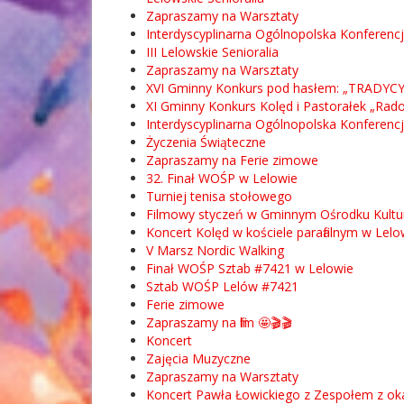
Zapraszamy na Warsztaty
Interdyscyplinarna Ogólnopolska Konferen
III Lelowskie Senioralia
Zapraszamy na Warsztaty
XVI Gminny Konkurs pod hasłem: „TRADYCY
XI Gminny Konkurs Kolęd i Pastorałek „Rad
Interdyscyplinarna Ogólnopolska Konferen
Życzenia Świąteczne
Zapraszamy na Ferie zimowe
32. Finał WOŚP w Lelowie
Turniej tenisa stołowego
Filmowy styczeń w Gminnym Ośrodku Kultury
Koncert Kolęd w kościele parafialnym w Lel
V Marsz Nordic Walking
Finał WOŚP Sztab #7421 w Lelowie
Sztab WOŚP Lelów #7421
Ferie zimowe
Zapraszamy na film 🤩🎬🎬
Koncert
Zajęcia Muzyczne
Zapraszamy na Warsztaty
Koncert Pawła Łowickiego z Zespołem z oka