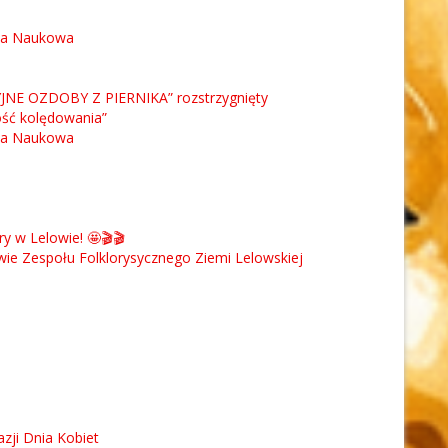
cja Naukowa
JNE OZDOBY Z PIERNIKA” rozstrzygnięty
ość kolędowania”
cja Naukowa
 w Lelowie! 🤩🎬🎬
owie Zespołu Folklorysycznego Ziemi Lelowskiej
zji Dnia Kobiet