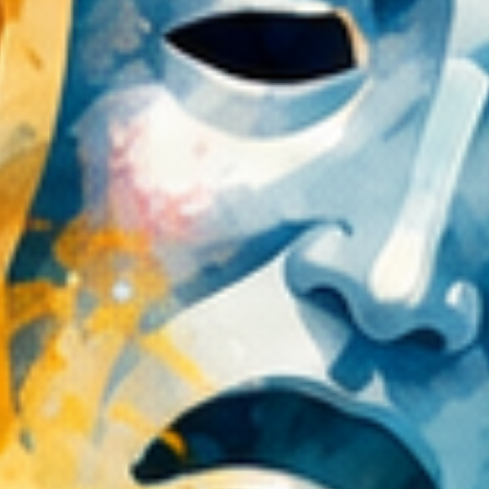
realizację projektu edukacyjnego
"Lelów miejsce spotkania kultur".
Projekt miał na celu przybliżenie
historii oraz zwyczajów kultury
polskiej i żydowskiej, a także
ukazania tego jak, w przeszłości, w
Lelowie przenikały się obie
kultury. Do istotnych założeń
projektu należało również
propagowanie idei dialogu
międzykulturowego, tolerancji i
otwartości. W ramach projektu
zrealizowane zostały liczne
działania edukacyjne, w tym
przede wszystkim: wykłady,
dyskusje, spotkania, pokazy
filmowe, cykle warsztatów
edukacyjnych, konkursy, wystawy i
koncerty. Efektem końcowym
projektu "Lelów miejsce spotkania
kultur" było zorganizowanie
Festiwalu Kultury Polskiej i
Żydowskiej „XIX Święto Ciulimu–
Czulentu”.
Fotorelacja "Święto