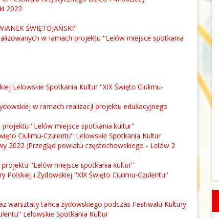
ki 2022
''WIANEK ŚWIĘTOJAŃSKI''
ealizowanych w ramach projektu ''Lelów miejsce spotkania
iej Lelowskie Spotkania Kultur ''XIX Święto Ciulimu-
ydowskiej w ramach realizacji projektu edukacyjnego
rojektu ''Lelów miejsce spotkania kultur''
X Święto Ciulimu-Czulentu'' Lelowskie Spotkania Kultur
łowy 2022 (Przegląd powiatu częstochowskiego - Lelów 2
projektu "Lelów miejsce spotkania kultur''
Polskiej i Żydowskiej ''XIX Święto Ciulimu-Czulentu''
oraz warsztaty tańca żydowskiego podczas Festiwalu Kultury
ulentu'' Lelowskie Spotkania Kultur