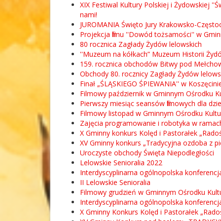
XIX Festiwal Kultury Polskiej i Żydowskiej '
nami!
JUROMANIA Święto Jury Krakowsko-Często
Projekcja filmu ''Dowód tożsamości'' w Gmi
80 rocznica Zagłady Żydów lelowskich
''Muzeum na kółkach” Muzeum Historii Żyd
159. rocznica obchodów Bitwy pod Mełch
Obchody 80. rocznicy Zagłady Żydów lelows
Finał „ŚLĄSKIEGO ŚPIEWANIA'' w Koszęcini
Filmowy październik w Gminnym Ośrodku Ku
Pierwszy miesiąc seansów filmowych dla dzi
Filmowy listopad w Gminnym Ośrodku Kultu
Zajęcia programowanie i robotyka w ramach 
X Gminny konkurs Kolęd i Pastorałek „Rado
XV Gminny konkurs „Tradycyjna ozdoba z pi
Uroczyste obchody Święta Niepodległości
Lelowskie Senioralia 2022
Interdyscyplinarna ogólnopolska konferenc
II Lelowskie Senioralia
Filmowy grudzień w Gminnym Ośrodku Kultur
Interdyscyplinarna ogólnopolska konferencj
X Gminny Konkurs Kolęd i Pastorałek „Rad