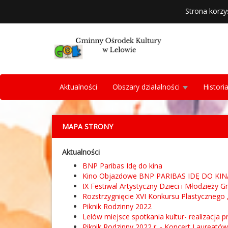
Strona korzy
Aktualności
Obszary działalności
Histori
MAPA STRONY
Aktualności
BNP Paribas Idę do kina
Kino Objazdowe BNP PARIBAS IDĘ DO KIN
IX Festiwal Artystyczny Dzieci i Młodzieży 
Rozstrzygnięcie XVI Konkursu Plastyczneg
Piknik Rodzinny 2022
Lelów miejsce spotkania kultur- realizacja
Piknik Rodzinny 2022 r. - Koncert Laureatów