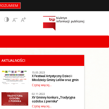
ROZUMIEM
AKTUALNOŚCI
15.05.2023
X Festiwal Artystyczny Dzieci i
Młodzieży Gminy Lelów oraz gmin
sąsiadujących
Czytaj więcej...
W czwartek 11 maja 2023 r. w
Gminnym Ośrodku Kultury w
02.11.2022
Lelowie odbył się X Festiwal
XV Gminny konkurs „Tradycyjna
Artystyczny Dzieci i Młodzieży
ozdoba z piernika”
Gminy Lelów oraz gmin
Gminny Ośrodek Kultury w
Czytaj więcej...
sąsiadujących: Gminy Irządze,