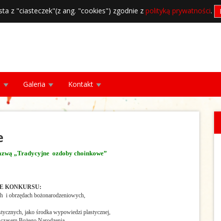
sta z "ciasteczek"(z ang. "cookies") zgodnie z
polityką prywatności
.
a
Galeria
Kontakt
e
wą „Tradycyjne ozdoby choinkowe”
E KONKURSU:
ch i obrzędach bożonarodzeniowych,
stycznych, jako środka wypowiedzi plastycznej,
 czasem Bożego Narodzenia.