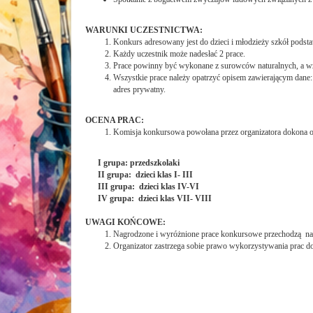
WARUNKI UCZESTNICTWA:
Konkurs adresowany jest do dzieci i młodzieży szkół pods
Każdy uczestnik może nadesłać 2 prace.
Prace powinny być wykonane z surowców naturalnych, a wzo
Wszystkie prace należy opatrzyć opisem zawierającym dane: i
adres prywatny.
OCENA PRAC:
Komisja konkursowa powołana przez organizatora dokona o
I grupa: przedszkolaki
II grupa: dzieci klas I- III
III grupa: dzieci klas IV-VI
IV grupa: dzieci klas VII- VIII
UWAGI KOŃCOWE:
Nagrodzone i wyróżnione prace konkursowe przechodzą na 
Organizator zastrzega sobie prawo wykorzystywania prac do 