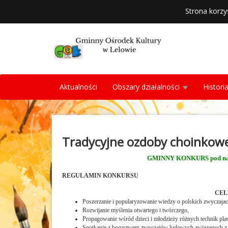
Strona korzy
Aktualności
Obszary działalności
Histori
Tradycyjne ozdoby choinkow
GMINNY KONKURS pod naz
REGULAMIN KONKURSU
CEL
Poszerzanie i popularyzowanie wiedzy o polskich zwyczaja
Rozwijanie myślenia otwartego i twórczego,
Propagowanie wśród dzieci i młodzieży różnych technik pla
Spotkanie z bogactwem zwyczajów ludowych związanych z