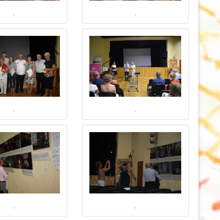
.
.
.
.
.
.