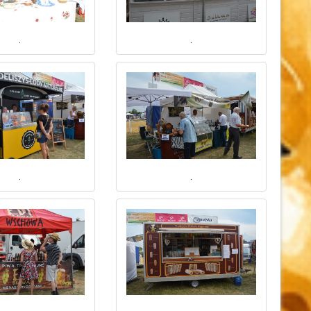
.
.
.
.