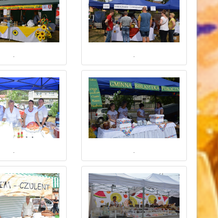
.
.
.
.