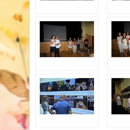
.
.
.