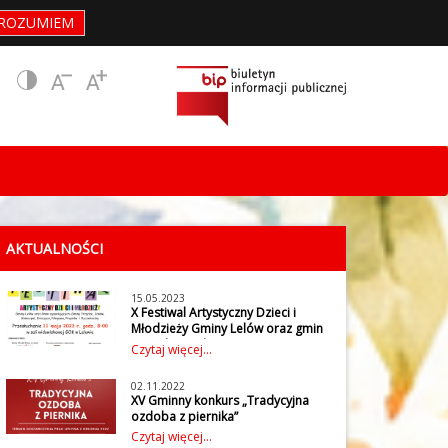
ROZUMIEM
AKTUALNOŚCI
15.05.2023
X Festiwal Artystyczny Dzieci i
Młodzieży Gminy Lelów oraz gmin
sąsiadujących
Czytaj więcej...
W czwartek 11 maja 2023 r. w
Gminnym Ośrodku Kultury w
02.11.2022
Lelowie odbył się X Festiwal
XV Gminny konkurs „Tradycyjna
Artystyczny Dzieci i Młodzieży
ozdoba z piernika”
Gminy Lelów oraz gmin
Gminny Ośrodek Kultury w
Czytaj więcej...
sąsiadujących: Gminy Irządze,