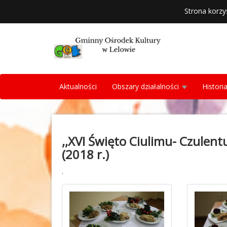
Strona korzy
Aktualności
Obszary działalności
Histori
,,XVI Święto Ciulimu- Czulent
(2018 r.)
.