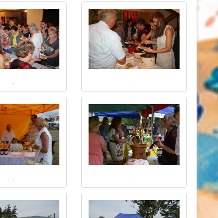
.
.
.
.