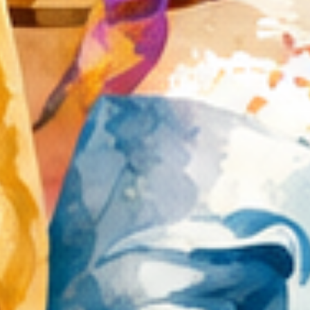
niesamowitym zainteresowaniem
ze strony naszych wspaniałych
gości. Ciekawą propozycją była
także możliwość zwiedzania
synagogi i ohelu, po których
oprowadzała Karolina
Koprowska, asystentka w
Instytucie Judaistyki Uniwersytetu
Jagiellońskiego.
W czasie trwania imprezy
Pani Ewa Molenda skierowała
serdeczne podziękowania do
partnerów oraz patronów
honorowych festiwalu. Wyrazy
podziękowań skierowane zostały
także do wszystkich darczyńców
oraz sponsorów tegorocznej
edycji Festiwalu.
Gminny Ośrodek Kultury
w Lelowie otrzymał
dofinansowanie ze środków
Ministra Kultury i Dziedzictwa
Narodowego w ramach programu
Narodowego Centrum Kultury:
EtnoPolska. Edycja 2022 na