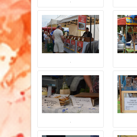
.
.
.