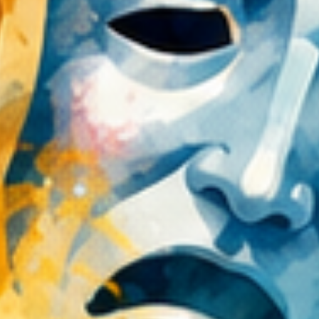
realizację projektu edukacyjnego
"Lelów miejsce spotkania kultur".
Projekt miał na celu przybliżenie
historii oraz zwyczajów kultury
polskiej i żydowskiej, a także
ukazania tego jak, w przeszłości, w
Lelowie przenikały się obie
kultury. Do istotnych założeń
projektu należało również
propagowanie idei dialogu
międzykulturowego, tolerancji i
otwartości. W ramach projektu
zrealizowane zostały liczne
działania edukacyjne, w tym
przede wszystkim: wykłady,
dyskusje, spotkania, pokazy
filmowe, cykle warsztatów
edukacyjnych, konkursy, wystawy i
koncerty. Efektem końcowym
projektu "Lelów miejsce spotkania
kultur" było zorganizowanie
Festiwalu Kultury Polskiej i
Żydowskiej „XIX Święto Ciulimu–
Czulentu”.
Fotorelacja "Święto