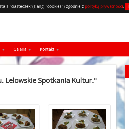
sta z "ciasteczek"(z ang. "cookies") zgodnie z
polityką prywatności
.
a
Galeria
Kontakt
u. Lelowskie Spotkania Kultur."