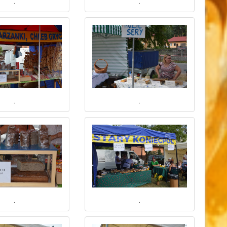
.
.
.
.
.
.