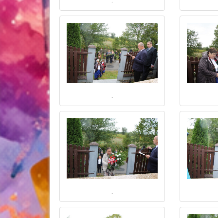
.
.
.