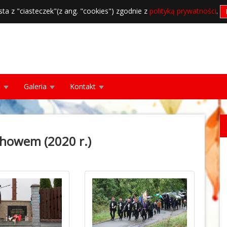
sta z "ciasteczek"(z ang. "cookies") zgodnie z
polityką prywatności
.
a
Galeria
Kontakt
chowem (2020 r.)