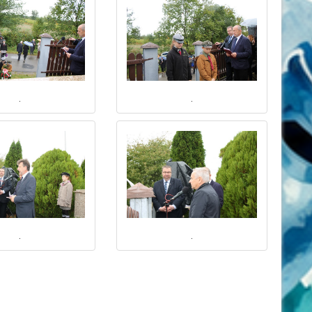
.
.
.
.