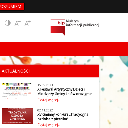
ROZUMIEM
AKTUALNOŚCI
15.05.2023
X Festiwal Artystyczny Dzieci i
Młodzieży Gminy Lelów oraz gmin
sąsiadujących
Czytaj więcej...
W czwartek 11 maja 2023 r. w
Gminnym Ośrodku Kultury w
02.11.2022
Lelowie odbył się X Festiwal
XV Gminny konkurs „Tradycyjna
Artystyczny Dzieci i Młodzieży
ozdoba z piernika”
Gminy Lelów oraz gmin
Gminny Ośrodek Kultury w
Czytaj więcej...
sąsiadujących: Gminy Irządze,