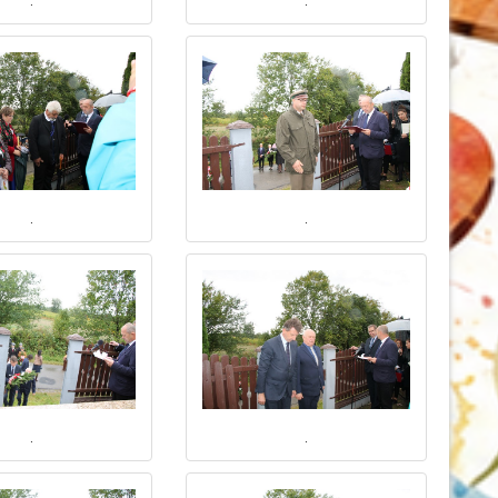
.
.
.
.
.
.