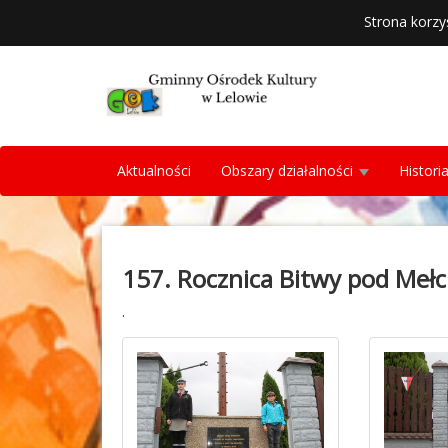
Strona korzy
Aktualności
Obszary działalności
Histori
157. Rocznica Bitwy pod Meł
.