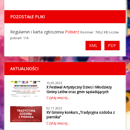
POZOSTAŁE PLIKI
Regulamin i karta zgłoszenia
Pobierz
Rozmiar: 765,2 KB Liczba
pobrań: 116
XML
PDF
AKTUALNOŚCI
15.05.2023
X Festiwal Artystyczny Dzieci i Młodzieży
Gminy Lelów oraz gmin sąsiadujących
W czwartek 11 maja 2023 r. w Gminnym
Czytaj więcej...
Ośrodku Kultury w Lelowie odbył się X
Festiwal Artystyczny Dzieci i Młodzieży
02.11.2022
Gminy Lelów oraz gmin sąsiadujących:
XV Gminny konkurs „Tradycyjna ozdoba z
Gminy Irządze, Janów, Koniecpol,
piernika”
Kroczyce, Niegowa, Przyrów i
Gminny Ośrodek Kultury w Lelowie wraz z
Czytaj więcej...
wójtem Gminy Lelów już po raz XV
Szczekociny, w trzech