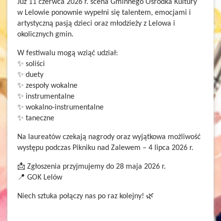
Już 11 czerwca 2026 r. scena Gminnego Ośrodka Kultury
w Lelowie ponownie wypełni się talentem, emocjami i
artystyczną pasją dzieci oraz młodzieży z Lelowa i
okolicznych gmin.
W festiwalu mogą wziąć udział:
✨ soliści
✨ duety
✨ zespoły wokalne
✨ instrumentalne
✨ wokalno-instrumentalne
✨ taneczne
Na laureatów czekają nagrody oraz wyjątkowa możliwość
występu podczas Pikniku nad Zalewem – 4 lipca 2026 r.
📩 Zgłoszenia przyjmujemy do 28 maja 2026 r.
📍 GOK Lelów
Niech sztuka połączy nas po raz kolejny! 🌿