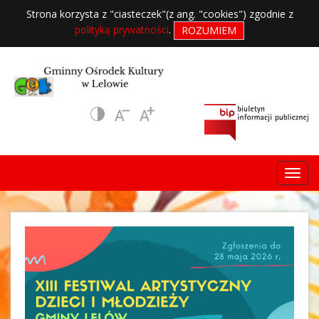
Strona korzysta z "ciasteczek"(z ang. "cookies") zgodnie z
polityką prywatności
.
ROZUMIEM