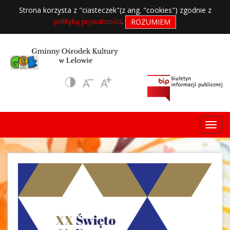
Strona korzysta z "ciasteczek"(z ang. "cookies") zgodnie z
polityką prywatności
.
ROZUMIEM