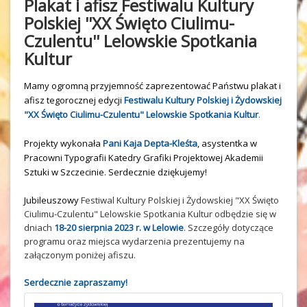
Plakat i afisz Festiwalu Kultury
Polskiej ''XX Święto Ciulimu-
Czulentu'' Lelowskie Spotkania
Kultur
Mamy ogromną przyjemność zaprezentować Państwu plakat i 
afisz tegorocznej edycji 
Festiwalu Kultury Polskiej i Żydowskiej   
"XX Święto Ciulimu-Czulentu" Lelowskie Spotkania Kultur
.
Projekty wykonała 
Pani Kaja Depta-Kleśta
, asystentka w 
Pracowni Typografii Katedry Grafiki Projektowej Akademii 
Sztuki w Szczecinie. Serdecznie dziękujemy! 
Jubileuszowy
Festiwal Kultury Polskiej i Żydowskiej "XX Święto
Ciulimu-Czulentu" Lelowskie Spotkania Kultur
odbędzie się w
dniach
18-20 sierpnia 2023 r. w Lelowie
. Szczegóły dotyczące
programu oraz miejsca wydarzenia prezentujemy na
załączonym poniżej afiszu.
Serdecznie zapraszamy!