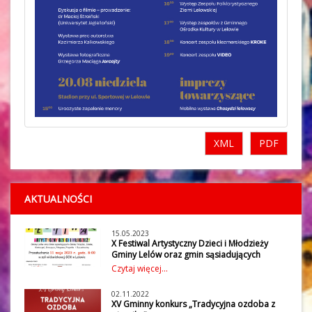
XML
PDF
AKTUALNOŚCI
15.05.2023
X Festiwal Artystyczny Dzieci i Młodzieży
Gminy Lelów oraz gmin sąsiadujących
W czwartek 11 maja 2023 r. w Gminnym
Czytaj więcej...
Ośrodku Kultury w Lelowie odbył się X
Festiwal Artystyczny Dzieci i Młodzieży
02.11.2022
Gminy Lelów oraz gmin sąsiadujących:
XV Gminny konkurs „Tradycyjna ozdoba z