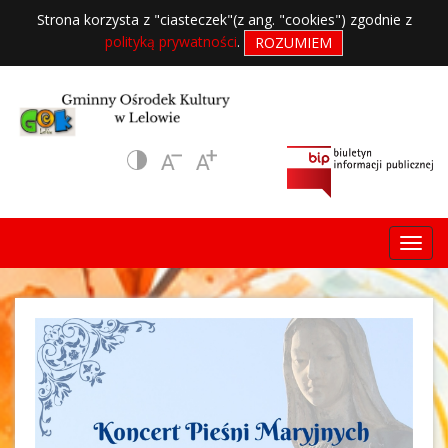
Strona korzysta z "ciasteczek"(z ang. "cookies") zgodnie z
polityką prywatności
.
ROZUMIEM