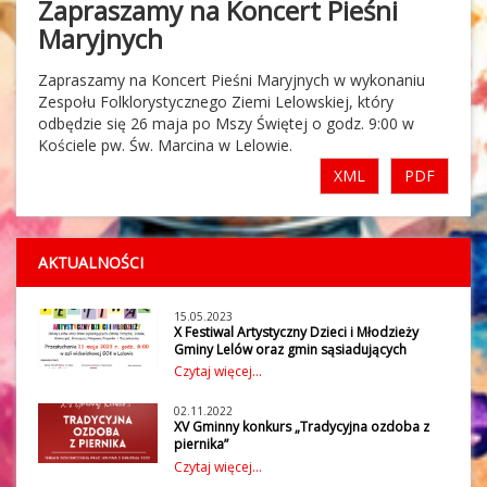
Zapraszamy na Koncert Pieśni
Maryjnych
Zapraszamy na Koncert Pieśni Maryjnych w wykonaniu
Zespołu Folklorystycznego Ziemi Lelowskiej, który
odbędzie się 26 maja po Mszy Świętej o godz. 9:00 w
Kościele pw. Św. Marcina w Lelowie.
XML
PDF
AKTUALNOŚCI
15.05.2023
X Festiwal Artystyczny Dzieci i Młodzieży
Gminy Lelów oraz gmin sąsiadujących
W czwartek 11 maja 2023 r. w Gminnym
Czytaj więcej...
Ośrodku Kultury w Lelowie odbył się X
Festiwal Artystyczny Dzieci i Młodzieży
02.11.2022
Gminy Lelów oraz gmin sąsiadujących:
XV Gminny konkurs „Tradycyjna ozdoba z
Gminy Irządze, Janów, Koniecpol,
piernika”
Kroczyce, Niegowa, Przyrów i
Gminny Ośrodek Kultury w Lelowie wraz z
Czytaj więcej...
wójtem Gminy Lelów już po raz XV
Szczekociny, w trzech