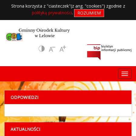
Strona korzysta z "ciasteczek"(z ang. "cookies") zgodnie z
polityką prywatności
.
ROZUMIEM
ODPOWIEDZI
AKTUALNOŚCI