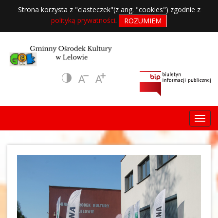
Strona korzysta z "ciasteczek"(z ang. "cookies") zgodnie z
polityką prywatności
.
ROZUMIEM