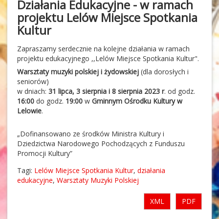
Działania Edukacyjne - w ramach
projektu Lelów Miejsce Spotkania
Kultur
Zapraszamy serdecznie na kolejne działania w ramach
projektu edukacyjnego ,,Lelów Miejsce Spotkania Kultur".
Warsztaty muzyki polskiej i żydowskiej
(dla dorosłych i
seniorów)
w dniach:
31 lipca, 3 sierpnia i 8 sierpnia 2023 r
. od godz.
16:00
do godz.
19:00
w
Gminnym Ośrodku Kultury w
Lelowie
.
„Dofinansowano ze środków Ministra Kultury i
Dziedzictwa Narodowego Pochodzących z Funduszu
Promocji Kultury”
Tagi:
Lelów Miejsce Spotkania Kultur
,
działania
edukacyjne
,
Warsztaty Muzyki Polskiej
XML
PDF