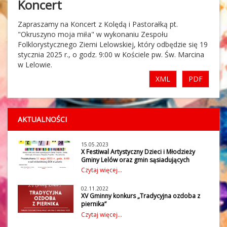
Koncert
Zapraszamy na Koncert z Kolędą i Pastorałką pt.
"Okruszyno moja miła" w wykonaniu Zespołu
Folklorystycznego Ziemi Lelowskiej, który odbędzie się 19
stycznia 2025 r., o godz. 9:00 w Kościele pw. Św. Marcina
w Lelowie.
XML
PDF
AKTUALNOŚCI
15.05.2023
X Festiwal Artystyczny Dzieci i Młodzieży
Gminy Lelów oraz gmin sąsiadujących
W czwartek 11 maja 2023 r. w Gminnym
Czytaj więcej...
Ośrodku Kultury w Lelowie odbył się X
Festiwal Artystyczny Dzieci i Młodzieży
02.11.2022
Gminy Lelów oraz gmin sąsiadujących:
XV Gminny konkurs „Tradycyjna ozdoba z
Gminy Irządze, Janów, Koniecpol,
piernika”
Kroczyce, Niegowa, Przyrów i
Gminny Ośrodek Kultury w Lelowie wraz z
Czytaj więcej...
wójtem Gminy Lelów już po raz XV
Szczekociny, w trzech