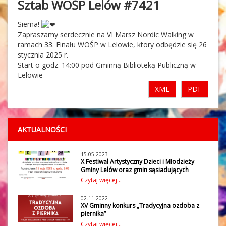
Sztab WOŚP Lelów #7421
Siema!
Zapraszamy serdecznie na VI Marsz Nordic Walking w
ramach 33. Finału WOŚP w Lelowie, ktory odbędzie się 26
stycznia 2025 r.
Start o godz. 14:00 pod
Gminną Biblioteką Publiczną w
Lelowie
XML
PDF
AKTUALNOŚCI
15.05.2023
X Festiwal Artystyczny Dzieci i Młodzieży
Gminy Lelów oraz gmin sąsiadujących
W czwartek 11 maja 2023 r. w Gminnym
Czytaj więcej...
Ośrodku Kultury w Lelowie odbył się X
Festiwal Artystyczny Dzieci i Młodzieży
02.11.2022
Gminy Lelów oraz gmin sąsiadujących:
XV Gminny konkurs „Tradycyjna ozdoba z
Gminy Irządze, Janów, Koniecpol,
piernika”
Kroczyce, Niegowa, Przyrów i
Gminny Ośrodek Kultury w Lelowie wraz z
Czytaj więcej...