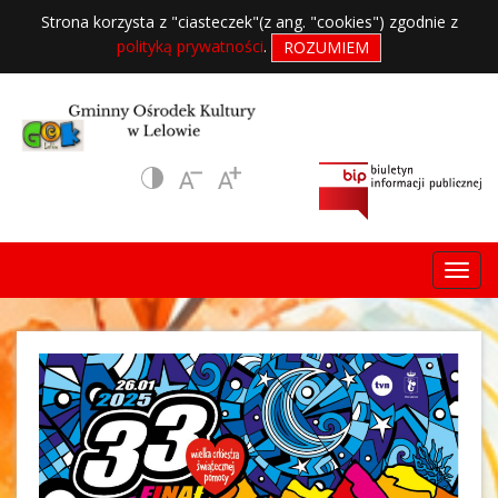
Strona korzysta z "ciasteczek"(z ang. "cookies") zgodnie z
polityką prywatności
.
ROZUMIEM