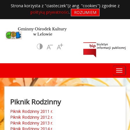
Strona korzysta z "ciasteczek"(z ang. "cookies") zgodnie z
polityką prywatności
.
ROZUMIEM
Piknik Rodzinny
Piknik Rodzinny 2011 r.
Piknik Rodzinny 2012 r.
Piknik Rodzinny 2013 r.
Piknik Rodzinny 2014 r.