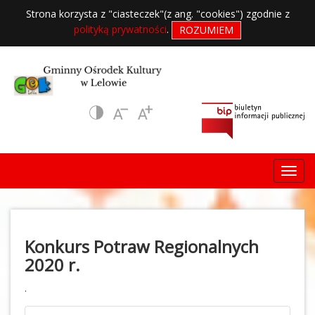
Strona korzysta z "ciasteczek"(z ang. "cookies") zgodnie z
polityką prywatności
.
ROZUMIEM
Konkurs Potraw Regionalnych
2020 r.
.