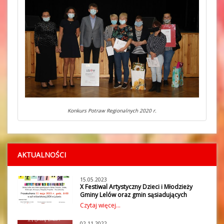
Konkurs Potraw Regionalnych 2020 r.
AKTUALNOŚCI
15.05.2023
X Festiwal Artystyczny Dzieci i Młodzieży
Gminy Lelów oraz gmin sąsiadujących
W czwartek 11 maja 2023 r. w Gminnym
Czytaj więcej...
Ośrodku Kultury w Lelowie odbył się X
Festiwal Artystyczny Dzieci i Młodzieży
02.11.2022