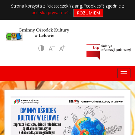
Strona korzysta z "ciasteczek"(z ang. "cookies") zgodnie z
polityką prywatności
.
ROZUMIEM